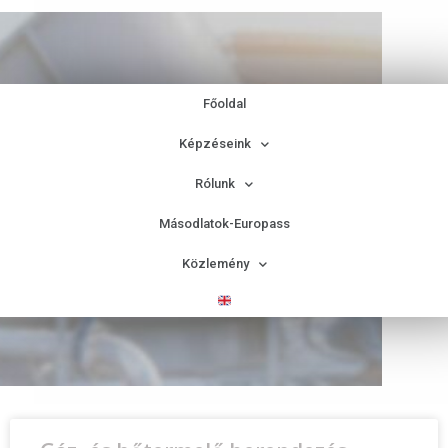
Főoldal
Képzéseink
Rólunk
Épületgépészet
Másodlatok-Europass
Közlemény