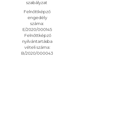
szabályzat
Felnőttképző
engedély
száma:
E/2020/000145
Felnőttképző
nyilvántartásba
vételi száma:
B/2020/000043