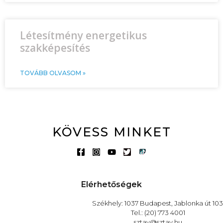
Létesítmény energetikus
szakképesítés
TOVÁBB OLVASOM »
KÖVESS MINKET
Elérhetőségek
Székhely: 1037 Budapest, Jablonka út 103
Tel.: (20) 773 4001
sztav@sztav.hu