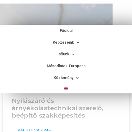
Építőipar
Főoldal
szakképesítések
Képzéseink
Rólunk
Másodlatok-Europass
Közlemény
Nyílászáró és
árnyékolástechnikai szerelő,
beépítő szakképesítés
TOVÁBB OLVASOM »