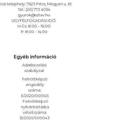
csi telephely: 7623 Pécs, Megyeri u. 61.
Tel.: (20) 773 4054
gyurok@sztav.hu
ÜGYFÉLFOGADÁSI IDŐ:
H-Cs: 8:00 – 16:00
P: 8:00 – 14:00
Egyéb információ
Adatkezelési
szabályzat
Felnőttképző
engedély
száma:
E/2020/000145
Felnőttképző
nyilvántartásba
vételi száma:
B/2020/000043