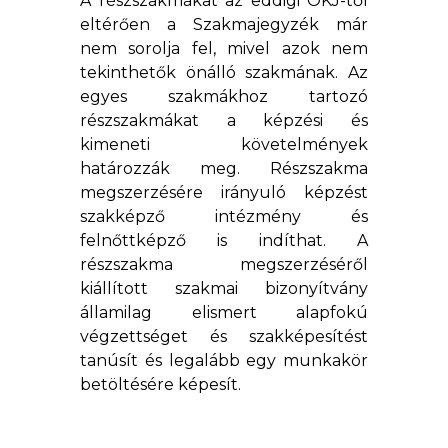
A részszakmákat az eddigi OKJ-től
eltérően a Szakmajegyzék már
nem sorolja fel, mivel azok nem
tekinthetők önálló szakmának. Az
egyes szakmákhoz tartozó
részszakmákat a képzési és
kimeneti követelmények
határozzák meg. Részszakma
megszerzésére irányuló képzést
szakképző intézmény és
felnőttképző is indíthat. A
részszakma megszerzéséről
kiállított szakmai bizonyítvány
államilag elismert alapfokú
végzettséget és szakképesítést
tanúsít és legalább egy munkakör
betöltésére képesít.