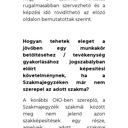
rugalmasabban szervezhető és a
képzési idő rövidíthető az előző
oldalon bemutatottak szerint.
Hogyan tehetek eleget a
jövőben egy munkakör
betöltéséhez / tevékenység
gyakorlásához jogszabályban
előírt képesítési
követelménynek, ha a
Szakmajegyzéken már nem
szerepel az adott szakma?
A korábbi OKJ-ben szereplő, a
Szakmajegyzék szakmái között
meg nem jelenő azon
szakképesítések egy része,
amelyek adott szakmai