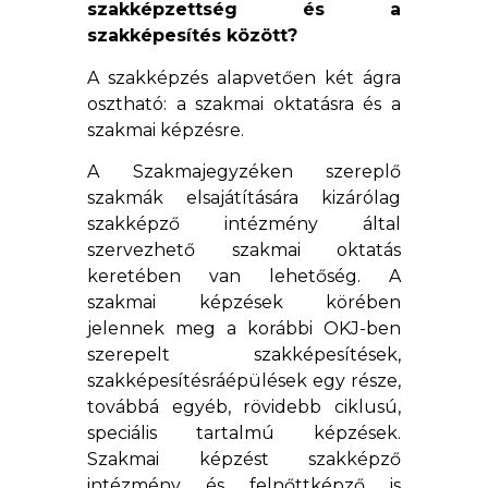
szakképzettség és a
szakképesítés között?
A szakképzés alapvetően két ágra
osztható: a szakmai oktatásra és a
szakmai képzésre.
A Szakmajegyzéken szereplő
szakmák elsajátítására kizárólag
szakképző intézmény által
szervezhető szakmai oktatás
keretében van lehetőség. A
szakmai képzések körében
jelennek meg a korábbi OKJ-ben
szerepelt szakképesítések,
szakképesítésráépülések egy része,
továbbá egyéb, rövidebb ciklusú,
speciális tartalmú képzések.
Szakmai képzést szakképző
intézmény és felnőttképző is