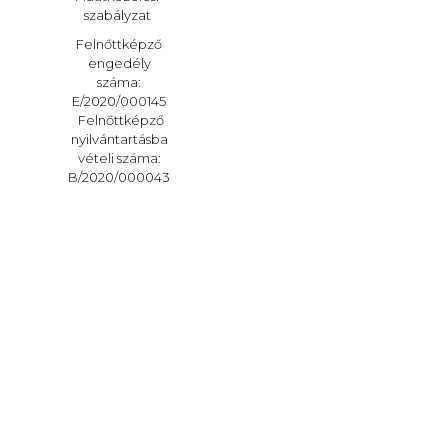
szabályzat
Felnőttképző
engedély
száma:
E/2020/000145
Felnőttképző
nyilvántartásba
vételi száma:
B/2020/000043