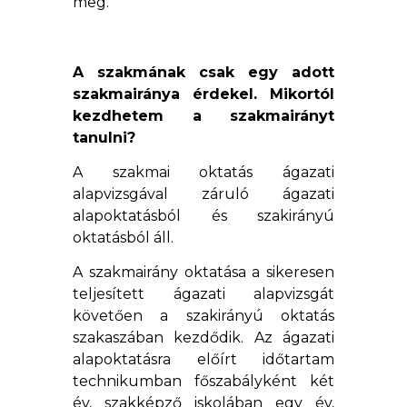
meg.
A szakmának csak egy adott
szakmairánya érdekel. Mikortól
kezdhetem a szakmairányt
tanulni?
A szakmai oktatás ágazati
alapvizsgával záruló ágazati
alapoktatásból és szakirányú
oktatásból áll.
A szakmairány oktatása a sikeresen
teljesített ágazati alapvizsgát
követően a szakirányú oktatás
szakaszában kezdődik. Az ágazati
alapoktatásra előírt időtartam
technikumban főszabályként két
év, szakképző iskolában egy év,