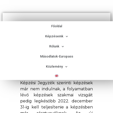
Felnőttek szakmaszerzési
Főoldal
lehetőségei a szakképzés
Képzéseink
új rendszerében
Rólunk
Másodlatok-Europass
Közlemény
Sokak számára ismert, hogy 2021.
január 1-jétől a korábbi Országos
Képzési Jegyzék szerinti képzések
már nem indulnak, a folyamatban
lévő képzések szakmai vizsgáit
pedig legkésőbb 2022. december
31-ig kell teljesítenie a képzésben