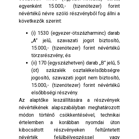
egyenként 15.000,- (tizenötezer) forint
névértékű névre szóló részvényből fog állni a
következők szerint:
(i) 1530 (egyezer-ötszázharminc) darab
„A” jelű, szavazati jogot biztosító,
15.000,- (tizenötezer) forint névértékű
törzsrészvény; és
(ii) 170 (egyszázhetven) darab „B” jelű, 5
(öt) százalék osztalékelsőbbségre
jogosító, szavazati jogot nem biztosító,
15.000,- (tizenötezer) forint névértékű
elsőbbségi részvény.
Az alaptőke leszállítására a részvények
névértékének alapszabályban meghatározott
módon történő csökkentésével, technikai
értelemben a korábban nyomdai úton
kibocsátott részvényeken feltűntetett
névérték felülbélyegzéssel vagy