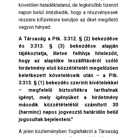
követően haladéktalanul, de legkésőbb tizenöt
napon belül intézkedik, hogy a részvényesek
részére kifizetésre kerüljön az őket megillető
vagyon hányad.
A Társaság a Ptk. 3:312. § (2) bekezdése
és 3:313. § (3) bekezdése alapján
tájékoztatja, illetve felhívja hitelezőit,
hogy az alaptőke leszállításáról szóló
hirdetmény első közzétételét megelőzően
keletkezett követeléseik után – a Ptk.
3:313. § (1) bekezdés szerinti kivételekkel
– megfelelő biztosítékra tarthatnak
igényt, mely igényüket a hirdetmény
második közzétételétől számított 30
(harminc) napos jogvesztő határidőn belül
jogosultak bejelenteni.”
A jelen közleményben foglaltakról a Társaság