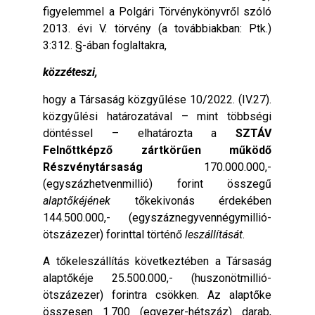
figyelemmel a Polgári Törvénykönyvről szóló
2013. évi V. törvény (a továbbiakban: Ptk.)
3:312. §-ában foglaltakra,
közzéteszi,
hogy a Társaság közgyűlése 10/2022. (IV.27).
közgyűlési határozatával – mint többségi
döntéssel – elhatározta a
SZTÁV
Felnőttképző zártkörűen működő
Részvénytársaság
170.000.000,-
(egyszázhetvenmillió) forint összegű
alaptőkéjének
tőkekivonás érdekében
144.500.000,- (egyszáznegyvennégymillió-
ötszázezer) forinttal történő
leszállítását
.
A tőkeleszállítás következtében a Társaság
alaptőkéje 25.500.000,- (huszonötmillió-
ötszázezer) forintra csökken. Az alaptőke
összesen 1.700 (egyezer-hétszáz) darab,