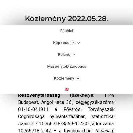
Közlemény 2022.05.28.
A SZTÁV FELNŐTTKÉPZŐ
Főoldal
ZÁRTKÖRŰEN MŰKÖDŐ
RÉSZVÉNYTÁRSASÁG KÖZVETLEN
Képzéseink
KÖZLEMÉNYE A TÁRSASÁG
ALAPTŐKÉJÉNEK
Rólunk
CSÖKKENTÉSÉRŐL MÁSODIK
KÖZZÉTÉTEL KÖZZÉTÉTEL
Másodlatok-Europass
IDŐPONTJA: 2022. május 28.
Közlemény
SZTÁV Felnőttképző zártkörűen működő
Részvénytársaság
(székhelye: 1149
Budapest, Angol utca 36., cégjegyzékszáma:
01-10-041911 a Fővárosi Törvényszék
Cégbírósága nyilvántartásában, statisztikai
számjele: 10766718-8559-114-01, adószáma:
10766718-2-42 – a továbbiakban:
Társaság
)