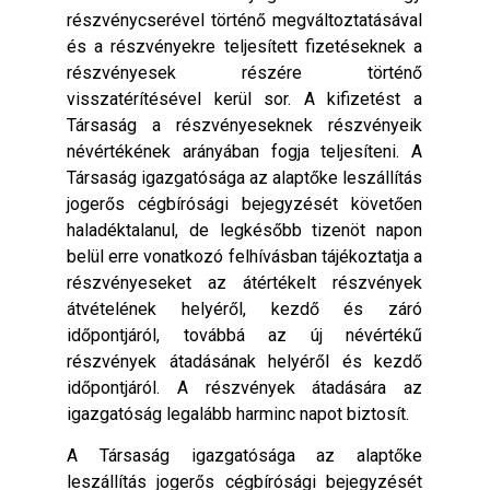
részvénycserével történő megváltoztatásával
és a részvényekre teljesített fizetéseknek a
részvényesek részére történő
visszatérítésével kerül sor. A kifizetést a
Társaság a részvényeseknek részvényeik
névértékének arányában fogja teljesíteni. A
Társaság igazgatósága az alaptőke leszállítás
jogerős cégbírósági bejegyzését követően
haladéktalanul, de legkésőbb tizenöt napon
belül erre vonatkozó felhívásban tájékoztatja a
részvényeseket az átértékelt részvények
átvételének helyéről, kezdő és záró
időpontjáról, továbbá az új névértékű
részvények átadásának helyéről és kezdő
időpontjáról. A részvények átadására az
igazgatóság legalább harminc napot biztosít.
A Társaság igazgatósága az alaptőke
leszállítás jogerős cégbírósági bejegyzését