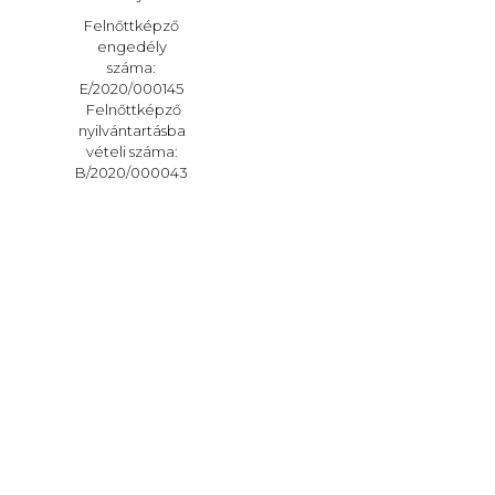
Felnőttképző
engedély
száma:
E/2020/000145
Felnőttképző
nyilvántartásba
vételi száma:
B/2020/000043