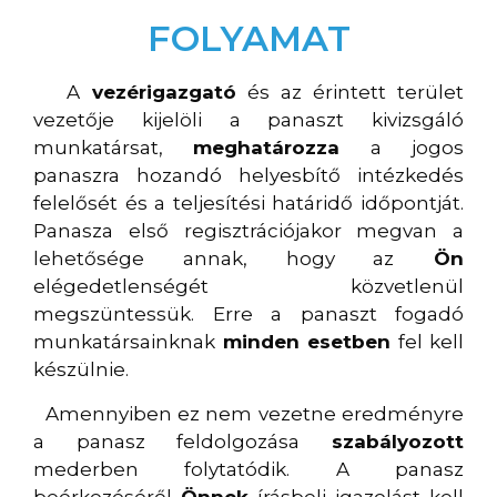
FOLYAMAT
A
vezérigazgató
és az érintett terület
vezetője kijelöli a panaszt kivizsgáló
munkatársat,
meghatározza
a jogos
panaszra hozandó helyesbítő intézkedés
felelősét és a teljesítési határidő időpontját.
Panasza első regisztrációjakor megvan a
lehetősége annak, hogy az
Ön
elégedetlenségét közvetlenül
megszüntessük. Erre a panaszt fogadó
munkatársainknak
minden esetben
fel kell
készülnie.
Amennyiben ez nem vezetne eredményre
a panasz feldolgozása
szabályozott
mederben folytatódik. A panasz
beérkezéséről
Önnek
írásbeli igazolást kell