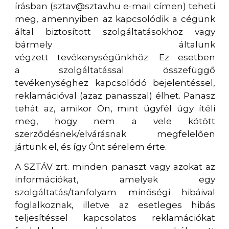
írásban (sztav@sztav.hu e-mail címen) teheti
meg, amennyiben az kapcsolódik a cégünk
által biztosított szolgáltatásokhoz vagy
bármely általunk
végzett tevékenységünkhöz. Ez esetben
a szolgáltatással összefüggő
tevékenységhez kapcsolódó bejelentéssel,
reklamációval (azaz panasszal) élhet. Panasz
tehát az, amikor Ön, mint ügyfél úgy ítéli
meg, hogy nem a vele kötött
szerződésnek/elvárásnak megfelelően
jártunk el, és így Önt sérelem érte.
A SZTÁV zrt. minden panaszt vagy azokat az
információkat, amelyek egy
szolgáltatás/tanfolyam minőségi hibáival
foglalkoznak, illetve az esetleges hibás
teljesítéssel kapcsolatos reklamációkat