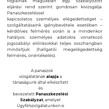
foglalnak magukban egy szabályozott
eljárási rend szerint gondosan kivizsgálja.
Panaszkezeléssel
kapcsolatos személyes elégedettséget –
szolgáltatásaink igénybevétele esetében –
kérdőíves felmérés során is a mindenkor
hatályos személyes adatokra vonatkozó
jogszabályi előírásokkal teljes összhangban
minősítjük (hallgatói megelégedettség
felmérés, önértékelés).
A panaszok
vizsgálatának
alapja
a
társaságunk által elkészített
és
bevezetett
Panaszkezelési
Szabályzat
, amelyet
Ügyfélszolgálatunkon is