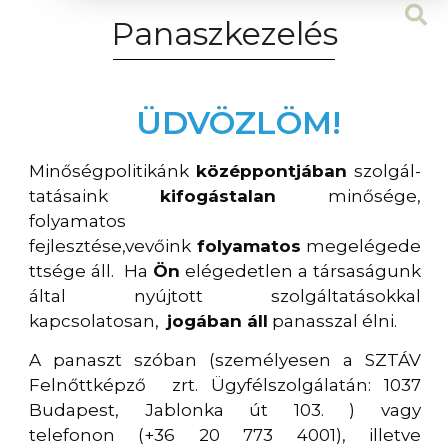
Panaszkezelés
ÜDVÖZLÖM!
Minőségpolitikánk
középpontjában
szolgál-
tatásaink
kifogástalan
minősége,
folyamatos
fejlesztése,vevőink
folyamatos
megelégede
ttsége áll. Ha
Ön
elégedetlen a társaságunk
által nyújtott szolgáltatásokkal
kapcsolatosan,
jogában áll
panasszal élni.
A panaszt szóban (személyesen a SZTÁV
Felnőttképző zrt. Ügyfélszolgálatán: 1037
Budapest, Jablonka út 103. ) vagy
telefonon (+36 20 773 4001), illetve