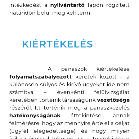
intézkedést a
nyilvántartó
lapon rögzített
határidőn belül meg kell tenni.
KIÉRTÉKELÉS
A panaszok kiértékelése
folyamatszabályozott
keretek között – a
különösen súlyos és kirívó ügyeket ide nem
számítva – évenkénti felülvizsgálat
keretében történik társaságunk
vezetősége
részéről. Itt történik meg a panaszkezelés
hatékonyságának
áttekintése, annak
felmérésre, hogy az mennyire érte el a célját
(ügyfél elégedettsége) és hogy milyen
fejlesztésekkel lehetne azt a továbbiakban