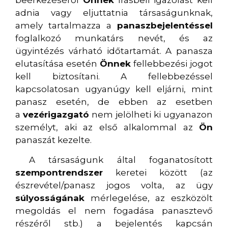
adnia vagy eljuttatnia társaságunknak,
amely tartalmazza a
panaszbejelentéssel
foglalkozó munkatárs nevét, és az
ügyintézés várható időtartamát. A panasza
elutasítása esetén
Önnek
fellebbezési jogot
kell biztosítani. A fellebbezéssel
kapcsolatosan ugyanúgy kell eljárni, mint
panasz esetén, de ebben az esetben
a
vezérigazgató
nem jelölheti ki ugyanazon
személyt, aki az első alkalommal az
Ön
panaszát kezelte.
A társaságunk által foganatosított
szempontrendszer
keretei között (az
észrevétel/panasz jogos volta, az ügy
súlyosságának
mérlegelése, az eszközölt
megoldás el nem fogadása panasztevő
részéről stb.) a bejelentés kapcsán