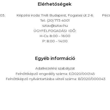
Elérhetőségek
03.
Képzési iroda: 1148 Budapest, Fogarasi út 2-6.
Pécs
Tel.: (20) 773 4001
sztav@sztav.hu
ÜGYFÉLFOGADÁSI IDŐ:
H-Cs: 8:00 – 16:00
P: 8:00 – 14:00
Egyéb információ
Adatkezelési szabályzat
Felnőttképző engedély száma: E/2020/000145
Felnőttképző
nyilvántartásba vételi száma: B/2020/000043