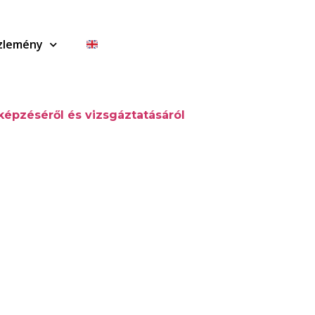
zlemény
képzéséről és vizsgáztatásáról