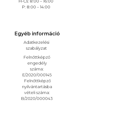
H-Cs: 8:00 – 16:00
P: 8:00 – 14:00
Egyéb információ
Adatkezelési
szabályzat
Felnőttképző
engedély
száma:
E/2020/000145
Felnőttképző
nyilvántartásba
vételi száma:
B/2020/000043