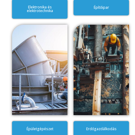
Elektronika és
Építőipar
elektrotechnika
Épületgépészet
Erdőgazdálkodás