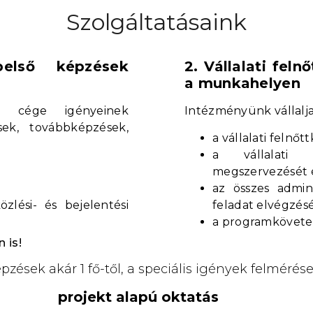
Szolgáltatásaink
belső képzések
2. Vállalati fel
a munkahelyen
s, cége igényeinek
Intézményünk vállalj
ek, továbbképzések,
a vállalati felnő
a vállalati 
megszervezését é
az összes admini
özlési- és bejelentési
feladat elvégzés
a programkövete
 is!
épzések akár 1 fő-től, a speciális igények felmérése
projekt alapú oktatás