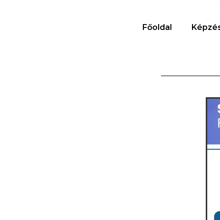
Főoldal
Képzé