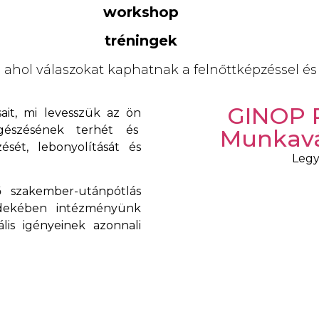
workshop
tréningek
 ahol válaszokat kaphatnak a felnőttképzéssel és
GINOP P
ait, mi levesszük az ön
ngészésének terhét és
Munkavá
ét, lebonyolítását és
Legy
 szakember-utánpótlás
rdekében intézményünk
lis igényeinek azonnali