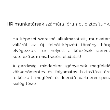
HR munkatársak
számára fórumot biztosítunk,
Ha képezni szeretné alkalmazottait, munkatárs
válláról az új felnőttképzési törvény bö
elvégezzük ön helyett a képzések szervezés
kötelező adminisztrációs feladatait!
A gazdaság mindenkori igényeinek megfelelő
zökkenőmentes és folyamatos biztosítása é
felkészült meglévő és leendő partnerei speciá
kielégítésre.