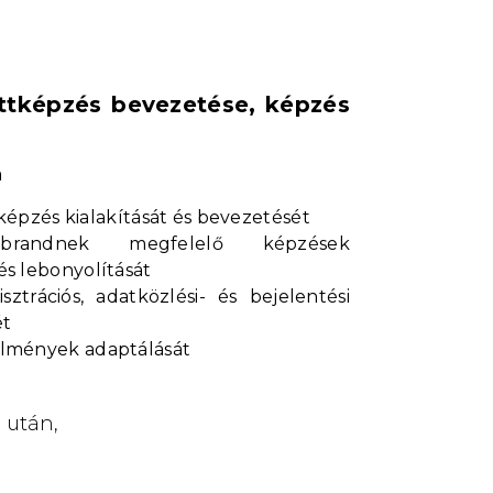
nőttképzés bevezetése, képzés
a
ttképzés kialakítását és bevezetését
brandnek megfelelő képzések
s lebonyolítását
sztrációs, adatközlési- és bejelentési
ét
lmények adaptálását
 után,