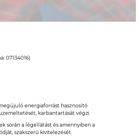
a: 07134016)
 megújuló energiaforrást hasznosító
zemeltetését, karbantartását végzi.
yek során a légellátást és amennyiben a
át, szakszerű kivitelezését.