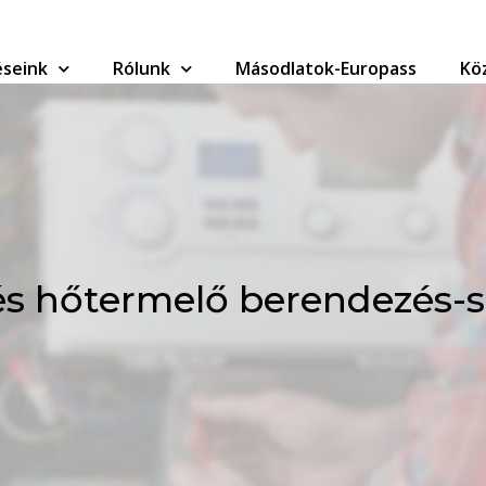
seink
Rólunk
Másodlatok-Europass
Kö
és hőtermelő berendezés-s