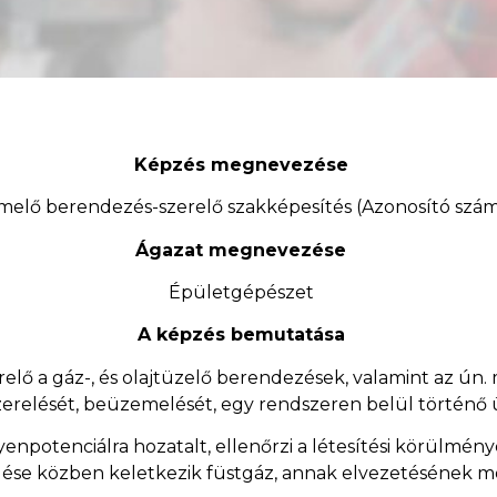
Képzés megnevezése
melő berendezés-szerelő szakképesítés (Azonosító szám
Ágazat megnevezése
Épületgépészet
A képzés bemutatása
lő a gáz-, és olajtüzelő berendezések, valamint az ún.
relését, beüzemelését, egy rendszeren belül történő ü
yenpotenciálra hozatalt, ellenőrzi a létesítési körülmén
e közben keletkezik füstgáz, annak elvezetésének módj