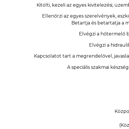
Kitölti, kezeli az egyes kivitelezési, ü
Ellenőrzi az egyes szerelvények, eszkö
Betartja és betartatja a 
Elvégzi a hőtermelő 
Elvégzi a hidrauli
Kapcsolatot tart a megrendelővel, javasl
A speciális szakmai készsé
Közpon
(Köz