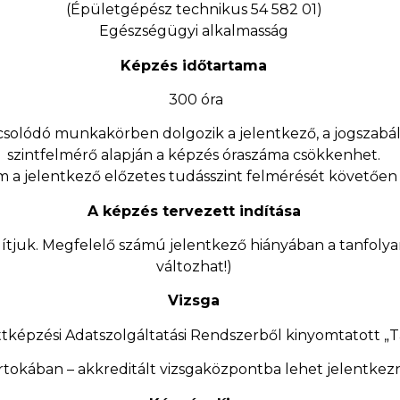
(Épületgépész technikus 54 582 01)
Egészségügyi alkalmasság
Képzés időtartama
300 óra
solódó munkakörben dolgozik a jelentkező, a jogszabá
szintfelmérő alapján a képzés óraszáma csökkenhet.
m a jelentkező előzetes tudásszint felmérését követően
A képzés tervezett indítása
ítjuk. Megfelelő számú jelentkező hiányában a tanfolya
változhat!)
Vizsga
tképzési Adatszolgáltatási Rendszerből kinyomtatott „T
rtokában – akkreditált vizsgaközpontba lehet jelentkezn