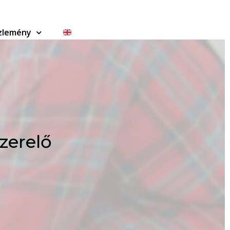
zlemény
zerelő