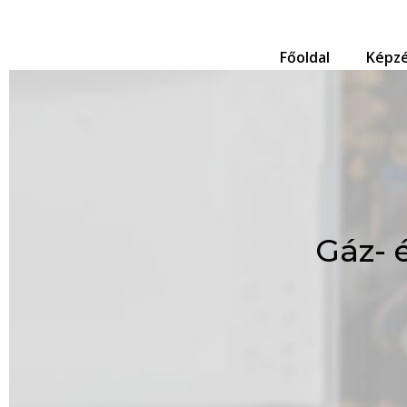
Főoldal
Képzé
Gáz- 