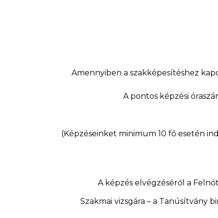
Amennyiben a szakképesítéshez kapc
A pontos képzési óraszá
(Képzéseinket minimum 10 fő esetén ind
A képzés elvégzéséről a Felnőt
Szakmai vizsgára – a Tanúsítvány bi