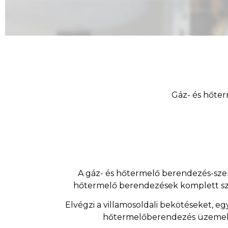
Gáz- és hőter
A gáz- és hőtermelő berendezés-szere
hőtermelő berendezések komplett sze
Elvégzi a villamosoldali bekötéseket, eg
hőtermelőberendezés üzemelés