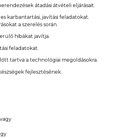
rendezések átadási átvételi eljárásait.
 karbantartási, javítási feladatokat.
ásokat a szerelés során.
ülő hibákat javítja.
tási feladatokat.
őtt tartva a technológiai megoldásokra.
készségek fejlesztésének.
 vagy
agy