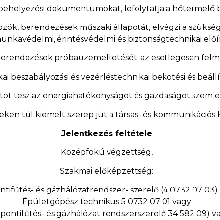
zembehelyezési dokumentumokat, lefolytatja a hőtermelő be
zök, berendezések műszaki állapotát, elvégzi a szükséges
munkavédelmi, érintésvédelmi és biztonságtechnikai előír
berendezések próbaüzemeltetését, az esetlegesen felmer
kai beszabályozási és vezérléstechnikai bekötési és beállí
atot tesz az energiahatékonyságot és gazdaságot szem el
geken túl kiemelt szerep jut a társas- és kommunikációs 
Jelentkezés feltétele
Középfokú végzettség,
Szakmai előképzettség:
tifűtés- és gázhálózatrendszer- szerelő (4 0732 07 03)
Épületgépész technikus 5 0732 07 01 vagy
pontifűtés- és gázhálózat rendszerszerelő 34 582 09) v