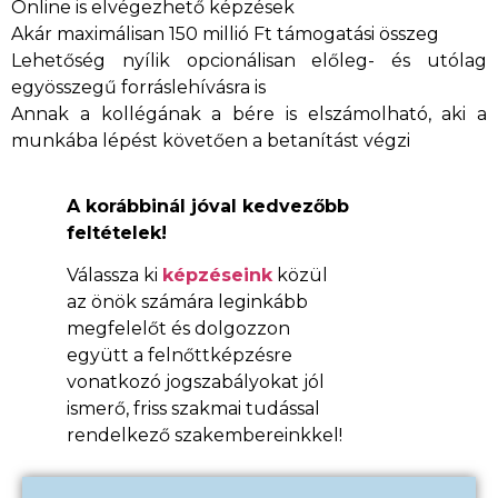
Online is elvégezhető képzések
Akár maximálisan 150 millió Ft támogatási összeg
Lehetőség nyílik opcionálisan előleg- és utólag
egyösszegű forráslehívásra is
Annak a kollégának a bére is elszámolható, aki a
munkába lépést követően a betanítást végzi
A korábbinál jóval kedvezőbb
feltételek!
Válassza ki
képzéseink
közül
az önök számára leginkább
megfelelőt és dolgozzon
együtt a felnőttképzésre
vonatkozó jogszabályokat jól
ismerő, friss szakmai tudással
rendelkező szakembereinkkel!