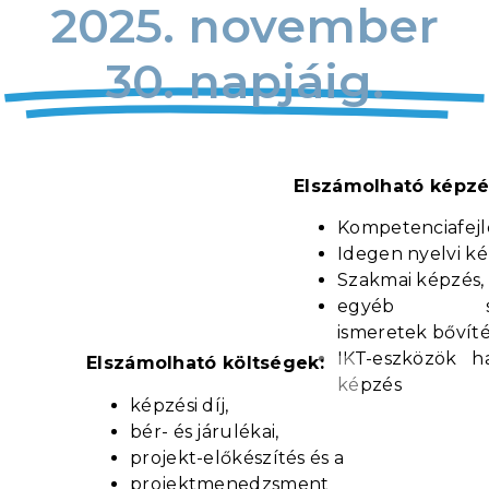
2025. november
30. napjáig.
Elszámolható képzé
Kompetenciafejl
Idegen nyelvi k
Szakmai képzés,
egyéb szakm
ismeretek bővít
IKT-eszközök ha
Elszámolható költségek:
képzés
képzési díj,
bér- és járulékai,
projekt-előkészítés és a
projektmenedzsment