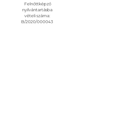
Felnőttképző
nyilvántartásba
vételi száma:
B/2020/000043