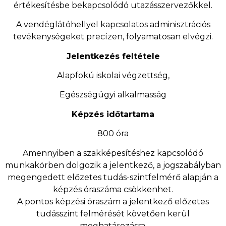
értékesítésbe bekapcsolódó utazásszervezőkkel.
A vendéglátóhellyel kapcsolatos adminisztrációs
tevékenységeket precízen, folyamatosan elvégzi.
Jelentkezés feltétele
Alapfokú iskolai végzettség,
Egészségügyi alkalmasság
Képzés időtartama
800 óra
Amennyiben a szakképesítéshez kapcsolódó
munkakörben dolgozik a jelentkező, a jogszabályban
megengedett előzetes tudás-szintfelmérő alapján a
képzés óraszáma csökkenhet.
A pontos képzési óraszám a jelentkező előzetes
tudásszint felmérését követően kerül
meghatározásra.