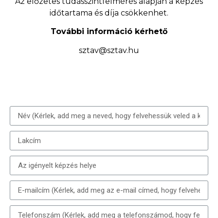
Az előzetes tudásszintfelmérés alapján a képzés
időtartama és díja csökkenhet.
További információ kérhető
sztav@sztav.hu