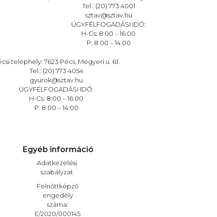
Tel.: (20) 773 4001
sztav@sztav.hu
ÜGYFÉLFOGADÁSI IDŐ:
H-Cs: 8:00 – 16:00
P: 8:00 – 14:00
csi telephely: 7623 Pécs, Megyeri u. 61.
Tel.: (20) 773 4054
gyurok@sztav.hu
ÜGYFÉLFOGADÁSI IDŐ:
H-Cs: 8:00 – 16:00
P: 8:00 – 14:00
Egyéb információ
Adatkezelési
szabályzat
Felnőttképző
engedély
száma:
E/2020/000145