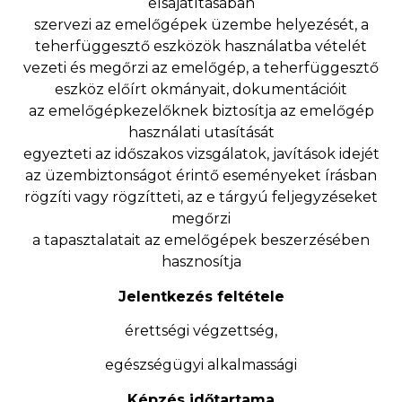
elsajátításában
szervezi az emelőgépek üzembe helyezését, a
teherfüggesztő eszközök használatba vételét
vezeti és megőrzi az emelőgép, a teherfüggesztő
eszköz előírt okmányait, dokumentációit
az emelőgépkezelőknek biztosítja az emelőgép
használati utasítását
egyezteti az időszakos vizsgálatok, javítások idejét
az üzembiztonságot érintő eseményeket írásban
rögzíti vagy rögzítteti, az e tárgyú feljegyzéseket
megőrzi
a tapasztalatait az emelőgépek beszerzésében
hasznosítja
Jelentkezés feltétele
érettségi végzettség,
egészségügyi alkalmassági
Képzés időtartama