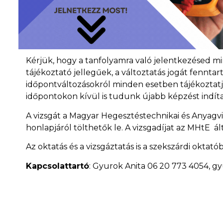
Kérjük, hogy a tanfolyamra való jelentkezésed mi
tájékoztató jellegűek, a változtatás jogát fenntar
időpontváltozásokról minden esetben tájékoztatju
időpontokon kívül is tudunk újabb képzést indíta
A vizsgát a Magyar Hegesztéstechnikai és Anyagvi
honlapjáról tölthetők le. A vizsgadíjat az MHtE ált
Az oktatás és a vizsgáztatás is a szekszárdi oktató
Kapcsolattartó
: Gyurok Anita 06 20 773 4054, g